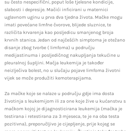
su često nespecifični, poput loše tjelesne kondicije,
slabosti i depresije. Mačići inficirani u maternici
uglavnom uginu u prva dva tjedna života. Mačke mogu
imati povećane limfne čvorove, blijede sluznice, te
različita krvarenja kao posljedicu smanjenog broja
krvnih stanica. Jedan od najčešćih simptoma je otežano
disanje zbog tvorbe ( limfoma) u području
medijastinuma i posljedičnog nakupljanja tekućine u
pleuralnoj šupljini. Mačja leukemija je također
neizlječiva bolest, no u slučaju pojave limfoma životni
vijek se može produžiti kemoterapijama.
Za mačke koje se nalaze u području gdje ima dosta
životinja s leukemijom ili za one koje žive u kućanstvu s
mačkom kojoj je dijagnosticirana leukemija (mačka je
testirana i retestirana za 3 mjeseca, te je na oba testa
pozitivna), preporučljivo je cijepljenje, prije kojeg se