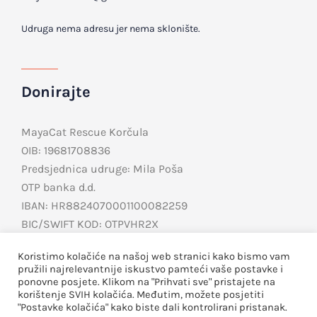
Udruga nema adresu jer nema sklonište.
Donirajte
MayaCat Rescue Korčula
OIB: 19681708836
Predsjednica udruge: Mila Poša
OTP banka d.d.
IBAN: HR8824070001100082259
BIC/SWIFT KOD: OTPVHR2X
PayPal
Koristimo kolačiće na našoj web stranici kako bismo vam
Teaming
pružili najrelevantnije iskustvo pamteći vaše postavke i
ponovne posjete. Klikom na "Prihvati sve" pristajete na
korištenje SVIH kolačića. Međutim, možete posjetiti
"Postavke kolačića" kako biste dali kontrolirani pristanak.