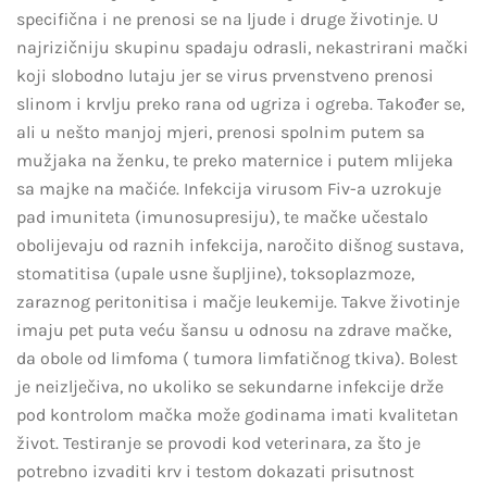
specifična i ne prenosi se na ljude i druge životinje. U
najrizičniju skupinu spadaju odrasli, nekastrirani mački
koji slobodno lutaju jer se virus prvenstveno prenosi
slinom i krvlju preko rana od ugriza i ogreba. Također se,
ali u nešto manjoj mjeri, prenosi spolnim putem sa
mužjaka na ženku, te preko maternice i putem mlijeka
sa majke na mačiće. Infekcija virusom Fiv-a uzrokuje
pad imuniteta (imunosupresiju), te mačke učestalo
obolijevaju od raznih infekcija, naročito dišnog sustava,
stomatitisa (upale usne šupljine), toksoplazmoze,
zaraznog peritonitisa i mačje leukemije. Takve životinje
imaju pet puta veću šansu u odnosu na zdrave mačke,
da obole od limfoma ( tumora limfatičnog tkiva). Bolest
je neizlječiva, no ukoliko se sekundarne infekcije drže
pod kontrolom mačka može godinama imati kvalitetan
život. Testiranje se provodi kod veterinara, za što je
potrebno izvaditi krv i testom dokazati prisutnost