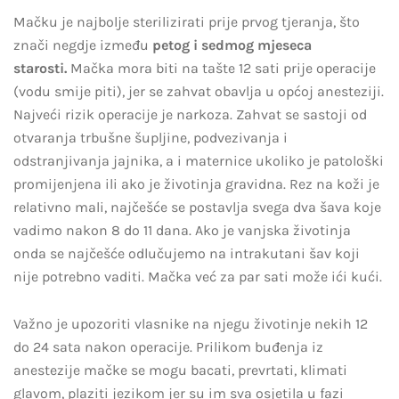
Mačku je najbolje sterilizirati prije prvog tjeranja, što
znači negdje između
petog i sedmog mjeseca
starosti.
Mačka mora biti na tašte 12 sati prije operacije
(vodu smije piti), jer se zahvat obavlja u općoj anesteziji.
Najveći rizik operacije je narkoza. Zahvat se sastoji od
otvaranja trbušne šupljine, podvezivanja i
odstranjivanja jajnika, a i maternice ukoliko je patološki
promijenjena ili ako je životinja gravidna. Rez na koži je
relativno mali, najčešće se postavlja svega dva šava koje
vadimo nakon 8 do 11 dana. Ako je vanjska životinja
onda se najčešće odlučujemo na intrakutani šav koji
nije potrebno vaditi. Mačka već za par sati može ići kući.
Važno je upozoriti vlasnike na njegu životinje nekih 12
do 24 sata nakon operacije. Prilikom buđenja iz
anestezije mačke se mogu bacati, prevrtati, klimati
glavom, plaziti jezikom jer su im sva osjetila u fazi