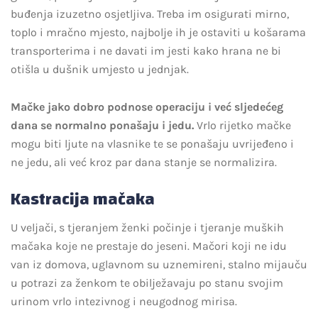
buđenja izuzetno osjetljiva. Treba im osigurati mirno,
toplo i mračno mjesto, najbolje ih je ostaviti u košarama
transporterima i ne davati im jesti kako hrana ne bi
otišla u dušnik umjesto u jednjak.
Mačke jako dobro podnose operaciju i već sljedećeg
dana se normalno ponašaju i jedu.
Vrlo rijetko mačke
mogu biti ljute na vlasnike te se ponašaju uvrijeđeno i
ne jedu, ali već kroz par dana stanje se normalizira.
Kastracija mačaka
U veljači, s tjeranjem ženki počinje i tjeranje muških
mačaka koje ne prestaje do jeseni. Mačori koji ne idu
van iz domova, uglavnom su uznemireni, stalno mijauču
u potrazi za ženkom te obilježavaju po stanu svojim
urinom vrlo intezivnog i neugodnog mirisa.