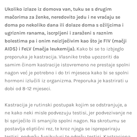
Ukoliko izlaze iz domova van, tuku se s drugim
mačorima za ženke, neredovito jedu i ne vraćaju se
doma po nekoliko dana ili dolaze doma s ožiljcima i
ugriznim ranama, iscrpljeni i zaraženi s raznim
bolestima pa i onim neizlječivim kao što je FIV (mačji
AIDS) i FeLV (mačja leukemija).
Kako bi se to izbjeglo
preporuka je kastracija. Vlasnike treba upozoriti da
samim činom kastracije istovremeno ne prestaje spolni
nagon već je potrebno i do tri mjeseca kako bi se spolni
hormoni izlučili iz organizma. Preporuka je kastrirati u
dobi od 8-12 mjeseci.
Kastracija je rutinski postupak kojim se odstranjuje, a
ne kako neki misle podvezuju testisi, jer podvezivanje ne
bi spriječilo ili smanjilo spolni nagon. Na skrotumu se
postavlja eliptični rez, te kroz njega se isprepariraju
testisi, podvežu funikulusi te odrežu testisi. Kastraciona