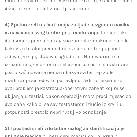
mora napraviti test na leukemiju. Životinje također treba
držati u kući i sterilizirati tj. kastrirati.
4) Spolno zreli mačori imaju za ljude nezgodnu naviku
označavanja svog teritorija tj. markiranja
. To rade tako
da usmjere prema natrag snažan mlaz mokraće na bilo
kakav vertikalni predmet na svojem teritoriju poput
zidova, grmlja, stupova, ograda i sl. Njihov urin ima
izrazito neugodan miris i vlasnici su često isfrustrirani
pošto kažnjavanje nema nikakve svrhe i epizode
markiranja se redovito ponavljaju. Jedino rješenje za
ovaj problem je kastracija-operativni zahvat kojim se
ukljanjaju testisi. Nakon operacije mora proći mjesec do
dva dana kako bi se sav testosteron izlučio iz krvi i u
potpunosti prestalo neprihvatljivo ponašanje.
5) I posljednji ali vrlo bitan razlog za sterililizaciju je
ubijanje mačića
, tj. nesuđeni mačići koji ni krivi ni