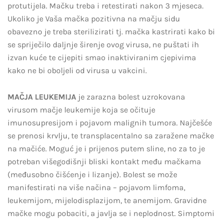
protutijela. Mačku treba i retestirati nakon 3 mjeseca.
Ukoliko je Vaša mačka pozitivna na mačju sidu
obavezno je treba sterilizirati tj. mačka kastrirati kako bi
se spriječilo daljnje širenje ovog virusa, ne puštati ih
izvan kuće te cijepiti smao inaktiviranim cjepivima
kako ne bi oboljeli od virusa u vakcini.
MAČJA LEUKEMIJA
je zarazna bolest uzrokovana
virusom mačje leukemije koja se očituje
imunosupresijom i pojavom malignih tumora. Najčešće
se prenosi krvlju, te transplacentalno sa zaražene mačke
na mačiće. Moguć je i prijenos putem sline, no za to je
potreban višegodišnji bliski kontakt među mačkama
(međusobno čišćenje i lizanje). Bolest se može
manifestirati na više načina – pojavom limfoma,
leukemijom, mijelodisplazijom, te anemijom. Gravidne
mačke mogu pobaciti, a javlja se i neplodnost. Simptomi