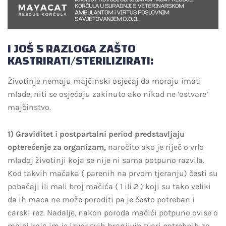
I JOŠ 5 RAZLOGA ZAŠTO
KASTRIRATI/STERILIZIRATI:
Životinje nemaju majčinski osjećaj da moraju imati
mlade, niti se osjećaju zakinuto ako nikad ne ‘ostvare’
majčinstvo.
1) Graviditet i postpartalni period predstavljaju
opterećenje za organizam,
naročito ako je riječ o vrlo
mladoj životinji koja se nije ni sama potpuno razvila.
Kod takvih mačaka ( parenih na prvom tjeranju) česti su
pobačaji ili mali broj mačića ( 1 ili 2 ) koji su tako veliki
da ih maca ne može poroditi pa je često potreban i
carski rez. Nadalje, nakon poroda mačići potpuno ovise o
majci koja im je izvor svih hranjivih tvari potrebnih za