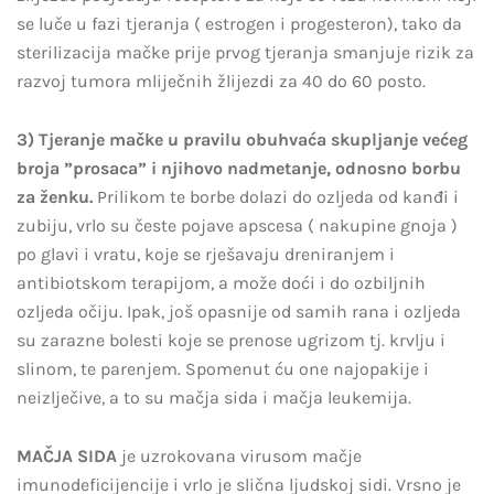
se luče u fazi tjeranja ( estrogen i progesteron), tako da
sterilizacija mačke prije prvog tjeranja smanjuje rizik za
razvoj tumora mliječnih žlijezdi za 40 do 60 posto.
3) Tjeranje mačke u pravilu obuhvaća skupljanje većeg
broja ”prosaca” i njihovo nadmetanje, odnosno borbu
za ženku.
Prilikom te borbe dolazi do ozljeda od kanđi i
zubiju, vrlo su česte pojave apscesa ( nakupine gnoja )
po glavi i vratu, koje se rješavaju dreniranjem i
antibiotskom terapijom, a može doći i do ozbiljnih
ozljeda očiju. Ipak, još opasnije od samih rana i ozljeda
su zarazne bolesti koje se prenose ugrizom tj. krvlju i
slinom, te parenjem. Spomenut ću one najopakije i
neizlječive, a to su mačja sida i mačja leukemija.
MAČJA SIDA
je uzrokovana virusom mačje
imunodeficijencije i vrlo je slična ljudskoj sidi. Vrsno je