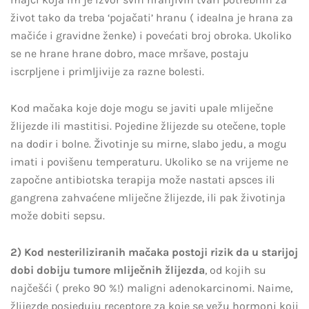
život tako da treba ‘pojačati’ hranu ( idealna je hrana za
mačiće i gravidne ženke) i povećati broj obroka. Ukoliko
se ne hrane hrane dobro, mace mršave, postaju
iscrpljene i primljivije za razne bolesti.
Kod mačaka koje doje mogu se javiti upale mliječne
žlijezde ili mastitisi. Pojedine žlijezde su otečene, tople
na dodir i bolne. Životinje su mirne, slabo jedu, a mogu
imati i povišenu temperaturu. Ukoliko se na vrijeme ne
započne antibiotska terapija može nastati apsces ili
gangrena zahvaćene mliječne žlijezde, ili pak životinja
može dobiti sepsu.
2) Kod nesteriliziranih mačaka postoji rizik da u starijoj
dobi dobiju tumore mliječnih žlijezda
, od kojih su
najčešći ( preko 90 %!) maligni adenokarcinomi. Naime,
žlijezde posjeduju receptore za koje se vežu hormoni koji