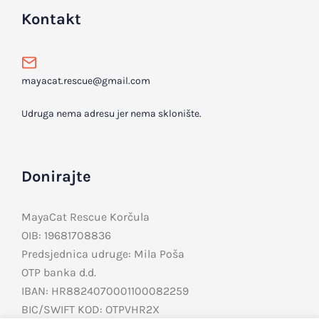
Kontakt
mayacat.rescue@gmail.com
Udruga nema adresu jer nema sklonište.
Donirajte
MayaCat Rescue Korčula
OIB: 19681708836
Predsjednica udruge: Mila Poša
OTP banka d.d.
IBAN: HR8824070001100082259
BIC/SWIFT KOD: OTPVHR2X