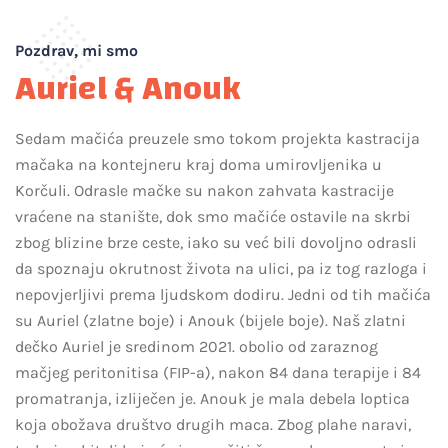
Pozdrav, mi smo
Auriel & Anouk
Sedam mačića preuzele smo tokom projekta kastracija
mačaka na kontejneru kraj doma umirovljenika u
Korčuli. Odrasle mačke su nakon zahvata kastracije
vraćene na stanište, dok smo mačiće ostavile na skrbi
zbog blizine brze ceste, iako su već bili dovoljno odrasli
da spoznaju okrutnost života na ulici, pa iz tog razloga i
nepovjerljivi prema ljudskom dodiru. Jedni od tih mačića
su Auriel (zlatne boje) i Anouk (bijele boje). Naš zlatni
dečko Auriel je sredinom 2021. obolio od zaraznog
mačjeg peritonitisa (FIP-a), nakon 84 dana terapije i 84
promatranja, izliječen je. Anouk je mala debela loptica
koja obožava društvo drugih maca. Zbog plahe naravi,